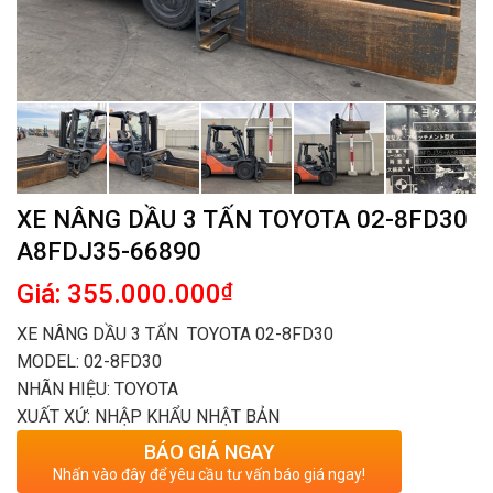
XE NÂNG DẦU 3 TẤN TOYOTA 02-8FD30
A8FDJ35-66890
Giá: 355.000.000
₫
XE NÂNG DẦU 3 TẤN TOYOTA 02-8FD30
MODEL: 02-8FD30
NHÃN HIỆU: TOYOTA
XUẤT XỨ: NHẬP KHẨU NHẬT BẢN
BÁO GIÁ NGAY
Nhấn vào đây để yêu cầu tư vấn báo giá ngay!