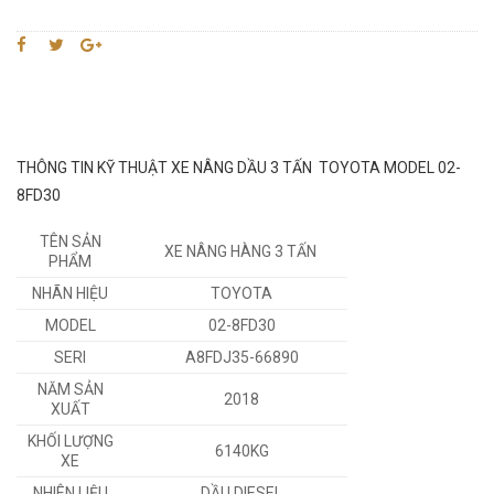
THÔNG TIN KỸ THUẬT XE NÂNG DẦU 3 TẤN TOYOTA MODEL 02-
8FD30
TÊN SẢN
XE NÂNG HÀNG 3 TẤN
PHẨM
NHÃN HIỆU
TOYOTA
MODEL
02-8FD30
SERI
A8FDJ35-66890
NĂM SẢN
2018
XUẤT
KHỐI LƯỢNG
6140KG
XE
NHIÊN LIỆU
DẦU DIESEL