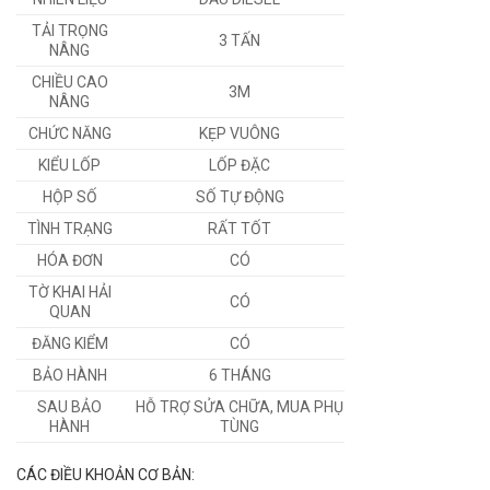
TẢI TRỌNG
3 TẤN
NÂNG
CHIỀU CAO
3M
NÂNG
CHỨC NĂNG
KẸP VUÔNG
KIỂU LỐP
LỐP ĐẶC
HỘP SỐ
SỐ TỰ ĐỘNG
TÌNH TRẠNG
RẤT TỐT
HÓA ĐƠN
CÓ
TỜ KHAI HẢI
CÓ
QUAN
ĐĂNG KIỂM
CÓ
BẢO HÀNH
6 THÁNG
SAU BẢO
HỖ TRỢ SỬA CHỮA, MUA PHỤ
HÀNH
TÙNG
CÁC ĐIỀU KHOẢN CƠ BẢN: