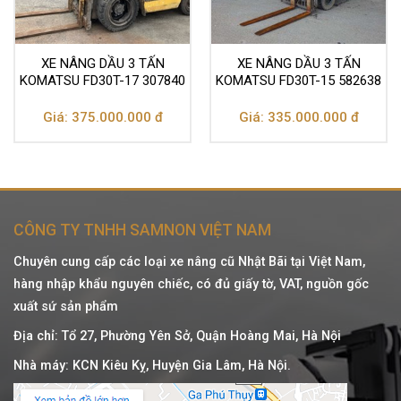
XE NÂNG DẦU 3 TẤN
XE NÂNG DẦU 3 TẤN
KOMATSU FD30T-17 307840
KOMATSU FD30T-15 582638
Giá: 375.000.000 đ
Giá: 335.000.000 đ
CÔNG TY TNHH SAMNON VIỆT NAM
Chuyên cung cấp các loại xe nâng cũ Nhật Bãi tại Việt Nam,
hàng nhập khẩu nguyên chiếc, có đủ giấy tờ, VAT, nguồn gốc
xuất sứ sản phẩm
Địa chỉ: Tổ 27, Phường Yên Sở, Quận Hoàng Mai, Hà Nội
Nhà máy: KCN Kiêu Kỵ, Huyện Gia Lâm, Hà Nội.