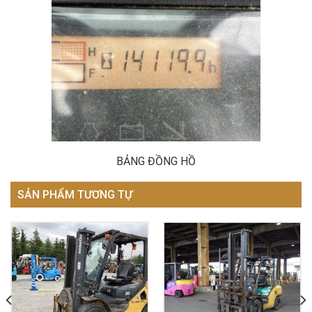
BẢNG ĐỒNG HỒ
SẢN PHẨM TƯƠNG TỰ