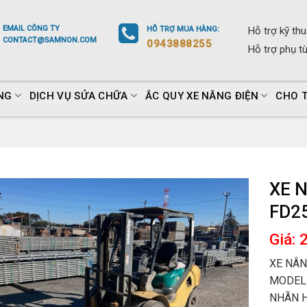
EMAIL
CÔNG TY
HỖ TRỢ
MUA HÀNG
:
Hỗ trợ
kỹ thu
CONTACT@SAMNON.COM
0943888255
Hỗ trợ
phụ t
NG
DỊCH VỤ SỬA CHỮA
ẮC QUY XE NÂNG ĐIỆN
CHO 
XE 
FD2
Giá: 
XE NÂN
MODEL:
NHÃN H