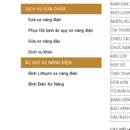
NĂM SẢN 
DỊCH VỤ SỬA CHỮA
KHỐI LƯỢ
Sửa xe nâng điện
NHIÊN LIỆ
TẢI TRỌN
Phục hồi bình ắc quy xe nâng điện
CHIỀU CA
Sửa xe nâng dầu
CHỨC NĂ
Dịch vụ khác
KIỂU LỐP
ẮC QUY XE NÂNG ĐIỆN
HỘP SỐ
Bình Lithium xe nâng điện
TÌNH TRẠ
HÓA ĐƠN
Bình Điện Xe Nâng
TỜ KHAI H
ĐĂNG KIỂ
BẢO HÀN
SAU BẢO 
CÁC ĐIỀU 