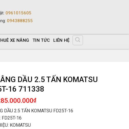
ật
:
0961015605
ùng
:
0943888255
THUÊ XE NÂNG
TIN TỨC
LIÊN HỆ
NÂNG DẦU 2.5 TẤN KOMATSU
5T-16 711338
285.000.000
₫
G DẦU 2.5 TẤN KOMATSU FD25T-16
 FD25T-16
IỆU: KOMATSU