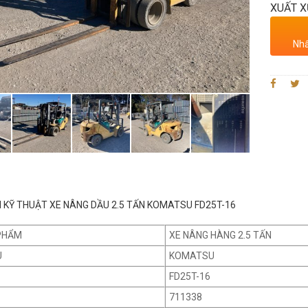
XUẤT X
Nhấ
 KỸ THUẬT XE NÂNG DẦU 2.5 TẤN KOMATSU FD25T-16
PHẨM
XE NÂNG HÀNG 2.5 TẤN
U
KOMATSU
FD25T-16
711338