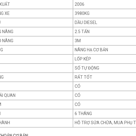
XUẤT
2006
NG XE
3980KG
U
DẦU DIESEL
G NÂNG
2.5 TẤN
O NÂNG
3M
NG
NÂNG HẠ CƠ BẢN
LỐP KÉP
SỐ TỰ ĐỘNG
NG
RẤT TỐT
CÓ
ẢI QUAN
CÓ
M
CÓ
H
6 THÁNG
HÀNH
HỖ TRỢ SỬA CHỮA, MUA PHỤ 
KHOẢN CƠ BẢN: