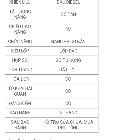
NHIÊN LIỆU
DẦU DIESEL
TẢI TRỌNG
2.5 TẤN
NÂNG
CHIỀU CAO
3M
NÂNG
CHỨC NĂNG
NÂNG HẠ CƠ BẢN
KIỂU LỐP
LỐP ĐẶC
HỘP SỐ
SỐ TỰ ĐỘNG
TÌNH TRẠNG
RẤT TỐT
HÓA ĐƠN
CÓ
TỜ KHAI HẢI
CÓ
QUAN
ĐĂNG KIỂM
CÓ
BẢO HÀNH
6 THÁNG
SAU BẢO
HỖ TRỢ SỬA CHỮA, MUA
HÀNH
PHỤ TÙNG