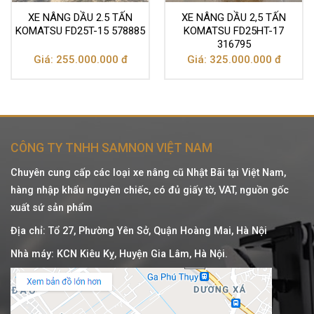
XE NÂNG DẦU 2.5 TẤN
XE NÂNG DẦU 2,5 TẤN
KOMATSU FD25T-15 578885
KOMATSU FD25HT-17
316795
Giá: 255.000.000 đ
Giá: 325.000.000 đ
CÔNG TY TNHH SAMNON VIỆT NAM
Chuyên cung cấp các loại xe nâng cũ Nhật Bãi tại Việt Nam,
hàng nhập khẩu nguyên chiếc, có đủ giấy tờ, VAT, nguồn gốc
xuất sứ sản phẩm
Địa chỉ: Tổ 27, Phường Yên Sở, Quận Hoàng Mai, Hà Nội
Nhà máy: KCN Kiêu Kỵ, Huyện Gia Lâm, Hà Nội.