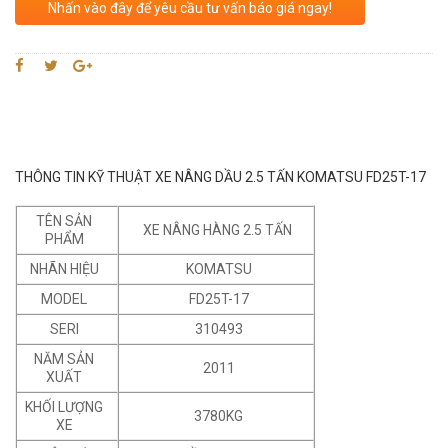
Nhấn vào đây để yêu cầu tư vấn báo giá ngay!
THÔNG TIN KỸ THUẬT XE NÂNG DẦU 2.5 TẤN KOMATSU FD25T-17
TÊN SẢN
XE NÂNG HÀNG 2.5 TẤN
PHẨM
NHÃN HIỆU
KOMATSU
MODEL
FD25T-17
SERI
310493
NĂM SẢN
2011
XUẤT
KHỐI LƯỢNG
3780KG
XE