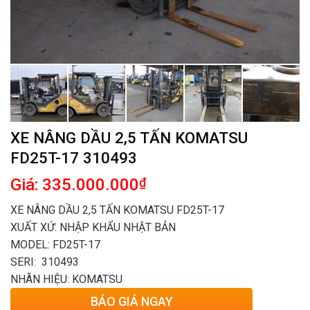
XE NÂNG DẦU 2,5 TẤN KOMATSU
FD25T-17 310493
Giá: 335.000.000
₫
XE NÂNG DẦU 2,5 TẤN KOMATSU FD25T-17
XUẤT XỨ: NHẬP KHẨU NHẬT BẢN
MODEL: FD25T-17
SERI: 310493
NHÃN HIỆU: KOMATSU
BÁO GIÁ NGAY