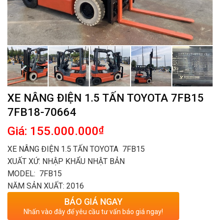
XE NÂNG ĐIỆN 1.5 TẤN TOYOTA 7FB15
7FB18-70664
Giá: 155.000.000
₫
XE NÂNG ĐIỆN 1.5 TẤN TOYOTA 7FB15
XUẤT XỨ: NHẬP KHẨU NHẬT BẢN
MODEL: 7FB15
NĂM SẢN XUẤT: 2016
BÁO GIÁ NGAY
Nhấn vào đây để yêu cầu tư vấn báo giá ngay!