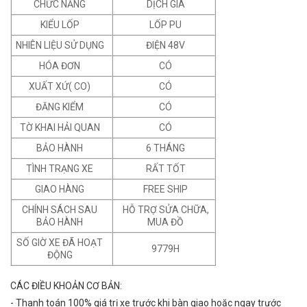
CHỨC NĂNG
DỊCH GIÁ
KIỂU LỐP
LỐP PU
NHIÊN LIỆU SỬ DỤNG
ĐIỆN 48V
HÓA ĐƠN
CÓ
XUẤT XỨ( CO)
CÓ
ĐĂNG KIỂM
CÓ
TỜ KHAI HẢI QUAN
CÓ
BẢO HÀNH
6 THÁNG
TÌNH TRẠNG XE
RẤT TỐT
GIAO HÀNG
FREE SHIP
CHÍNH SÁCH SAU
HỖ TRỢ SỬA CHỮA,
BẢO HÀNH
MUA ĐỒ
SỐ GIỜ XE ĐÃ HOẠT
9779H
ĐỘNG
CÁC ĐIỀU KHOẢN CƠ BẢN:
- Thanh toán 100% giá trị xe trước khi bàn giao hoặc ngay trước