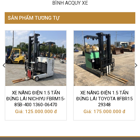
BÌNH ACQUY XE
SẢN PHẨM TƯƠNG TỰ
XE NÂNG ĐIỆN 1.5 TẤN
XE NÂNG ĐIỆN 1.5 TẤN
ĐỨNG LÁI NICHIYU FBRM15-
ĐỨNG LÁI TOYOTA 8FBR15
85B-400 1360-06470
29348
Giá: 125.000.000 đ
Giá: 175.000.000 đ