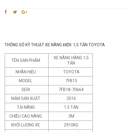
THÔNG SỐ KỸ THUẬT XE NÂNG ĐIỆN 1,5 TẤN TOYOTA
XE NÂNG HÀNG 1,5
TÊN SẢN PHẨM
TẤN
NHÃN HIỆU
TOYOTA
MODEL
7FB15
SERI
7FB18-70664
NĂM SẢN XUẤT
2016
TẢI NÂNG
1.5 TẤN
CHIỀU CAO NÂNG
3M
KHỐI LƯỢNG XE
2910KG