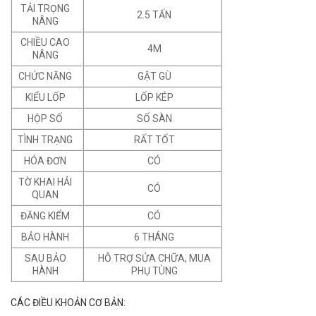
TẢI TRỌNG
2.5 TẤN
NÂNG
CHIỀU CAO
4M
NÂNG
CHỨC NĂNG
GẬT GÙ
KIỂU LỐP
LỐP KÉP
HỘP SỐ
SỐ SÀN
TÌNH TRẠNG
RẤT TỐT
HÓA ĐƠN
CÓ
TỜ KHAI HẢI
CÓ
QUAN
ĐĂNG KIỂM
CÓ
BẢO HÀNH
6 THÁNG
SAU BẢO
HỖ TRỢ SỬA CHỮA, MUA
HÀNH
PHỤ TÙNG
CÁC ĐIỀU KHOẢN CƠ BẢN: