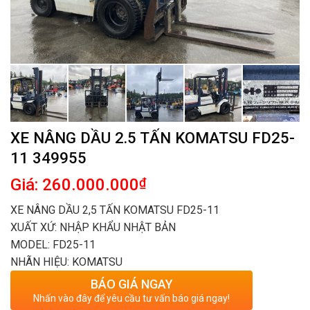
XE NÂNG DẦU 2.5 TẤN KOMATSU FD25-
11 349955
Giá: 260.000.000
₫
XE NÂNG DẦU 2,5 TẤN KOMATSU FD25-11
XUẤT XỨ: NHẬP KHẨU NHẬT BẢN
MODEL: FD25-11
NHÃN HIỆU: KOMATSU
BÁO GIÁ NGAY
Nhấn vào đây để yêu cầu tư vấn báo giá ngay!