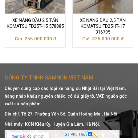
XE NÂNG DẦU 2.5 TẤN
XE NÂNG DẦU 2,5 TẤN
KOMATSU FD25T-15 578885
KOMATSU FD25HT-17
316795
Giá: 255.000.000 đ
Giá: 325.000.000 đ
CÔNG TY TNHH SAMNON VIỆT NAM
Chuyên cung cấp các loại xe nâng cũ Nhật Bãi tại Việt Nam,
hàng nhập khẩu nguyên chiếc, có đủ giấy tờ, VAT, nguồn gốc
xuất sứ sản phẩm
Địa chỉ: Tổ 27, Phường Yên Sở, Quận Hoàng Mai, Hà Nội
Nhà máy: KCN Kiêu Kỵ, Huyện Gia Lâm, Hà Nội.