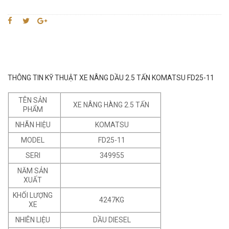
THÔNG TIN KỸ THUẬT XE NÂNG DẦU 2.5 TẤN KOMATSU FD25-11
TÊN SẢN
XE NÂNG HÀNG 2.5 TẤN
PHẨM
NHÃN HIỆU
KOMATSU
MODEL
FD25-11
SERI
349955
NĂM SẢN
XUẤT
KHỐI LƯỢNG
4247KG
XE
NHIÊN LIỆU
DẦU DIESEL