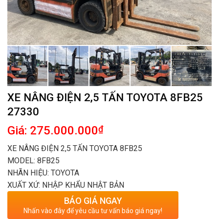
XE NÂNG ĐIỆN 2,5 TẤN TOYOTA 8FB25
27330
Giá: 275.000.000
₫
XE NÂNG ĐIỆN 2,5 TẤN TOYOTA 8FB25
MODEL: 8FB25
NHÃN HIỆU: TOYOTA
XUẤT XỨ: NHẬP KHẨU NHẬT BẢN
BÁO GIÁ NGAY
Nhấn vào đây để yêu cầu tư vấn báo giá ngay!