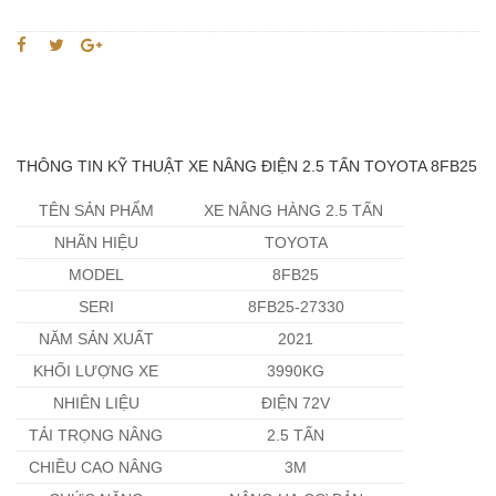
THÔNG TIN KỸ THUẬT XE NÂNG ĐIỆN 2.5 TẤN TOYOTA 8FB25
TÊN SẢN PHẨM
XE NÂNG HÀNG 2.5 TẤN
NHÃN HIỆU
TOYOTA
MODEL
8FB25
SERI
8FB25-27330
NĂM SẢN XUẤT
2021
KHỐI LƯỢNG XE
3990KG
NHIÊN LIỆU
ĐIỆN 72V
TẢI TRỌNG NÂNG
2.5 TẤN
CHIỀU CAO NÂNG
3M