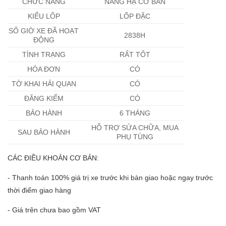
CHỨC NĂNG
NÂNG HẠ CƠ BẢN
KIỂU LỐP
LỐP ĐẶC
SỐ GIỜ XE ĐÃ HOẠT
2838H
ĐỘNG
TÌNH TRẠNG
RẤT TỐT
HÓA ĐƠN
CÓ
TỜ KHAI HẢI QUAN
CÓ
ĐĂNG KIỂM
CÓ
BẢO HÀNH
6 THÁNG
HỖ TRỢ SỬA CHỮA, MUA
SAU BẢO HÀNH
PHỤ TÙNG
CÁC ĐIỀU KHOẢN CƠ BẢN:
- Thanh toán 100% giá trị xe trước khi bàn giao hoặc ngay trước
thời điểm giao hàng
- Giá trên chưa bao gồm VAT