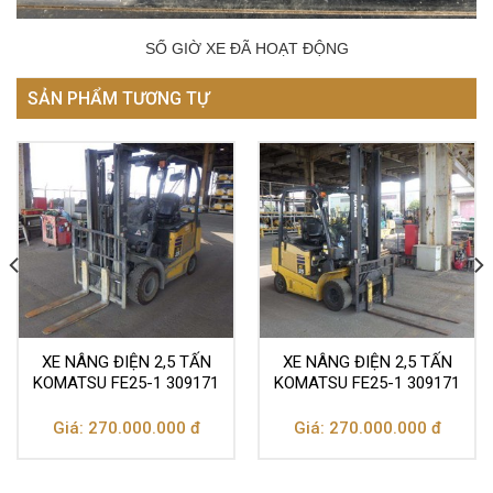
SỐ GIỜ XE ĐÃ HOẠT ĐỘNG
SẢN PHẨM TƯƠNG TỰ
XE NÂNG ĐIỆN 2,5 TẤN
XE NÂNG ĐIỆN 2,5 TẤN
KOMATSU FE25-1 309171
KOMATSU FE25-1 309171
Giá: 270.000.000 đ
Giá: 270.000.000 đ