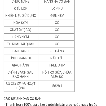
CHỨC NĂNG
NÂNG HẠ CƠ BẢN
KIỂU LỐP
LỐP PU
NHIÊN LIỆU SỬ DỤNG
ĐIỆN 48V
HÓA ĐƠN
CÓ
XUẤT XỨ( CO)
CÓ
ĐĂNG KIỂM
CÓ
TỜ KHAI HẢI QUAN
CÓ
BẢO HÀNH
6 THÁNG
TÌNH TRẠNG XE
RẤT TỐT
GIAO HÀNG
FREE SHIP
CHÍNH SÁCH SAU
HỖ TRỢ SỬA CHỮA,
BẢO HÀNH
MUA ĐỒ
SỐ GIỜ XE ĐÃ HOẠT
5828H
ĐỘNG
CÁC ĐIỀU KHOẢN CƠ BẢN:
- Thanh toán 100% giá trị xe trước khi bàn giao hoặc ngay trước