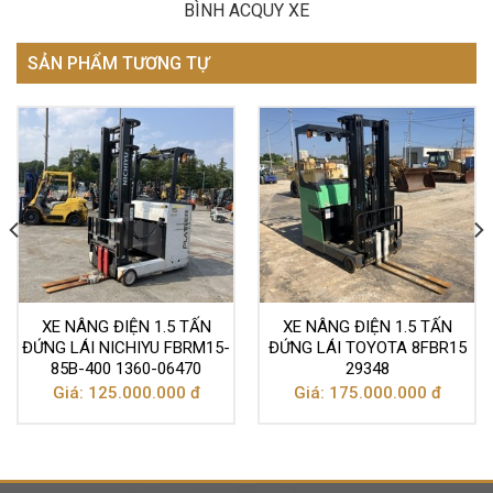
BÌNH ACQUY XE
SẢN PHẨM TƯƠNG TỰ
XE NÂNG ĐIỆN 1.5 TẤN
XE NÂNG ĐIỆN 1.5 TẤN
ĐỨNG LÁI NICHIYU FBRM15-
ĐỨNG LÁI TOYOTA 8FBR15
85B-400 1360-06470
29348
Giá: 125.000.000 đ
Giá: 175.000.000 đ