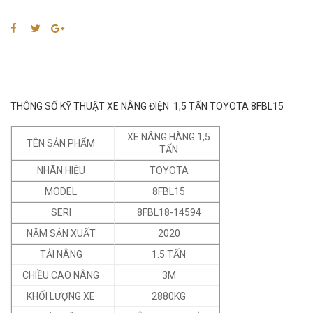
THÔNG SỐ KỸ THUẬT XE NÂNG ĐIỆN 1,5 TẤN TOYOTA 8FBL15
XE NÂNG HÀNG 1,5
TÊN SẢN PHẨM
TẤN
NHÃN HIỆU
TOYOTA
MODEL
8FBL15
SERI
8FBL18-14594
NĂM SẢN XUẤT
2020
TẢI NÂNG
1.5 TẤN
CHIỀU CAO NÂNG
3M
KHỐI LƯỢNG XE
2880KG