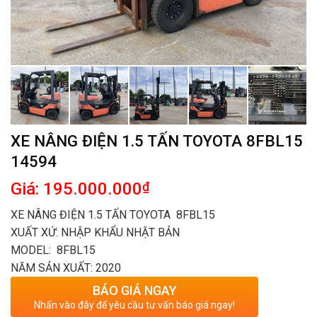
XE NÂNG ĐIỆN 1.5 TẤN TOYOTA 8FBL15
14594
Giá: 195.000.000
₫
XE NÂNG ĐIỆN 1.5 TẤN TOYOTA 8FBL15
XUẤT XỨ: NHẬP KHẨU NHẬT BẢN
MODEL: 8FBL15
NĂM SẢN XUẤT: 2020
BÁO GIÁ NGAY
Nhấn vào đây để yêu cầu tư vấn báo giá ngay!