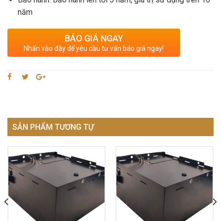
năm
BÁO GIÁ NGAY
Nhấn vào đây để yêu cầu tư vấn báo giá ngay!
SẢN PHẨM TƯƠNG TỰ