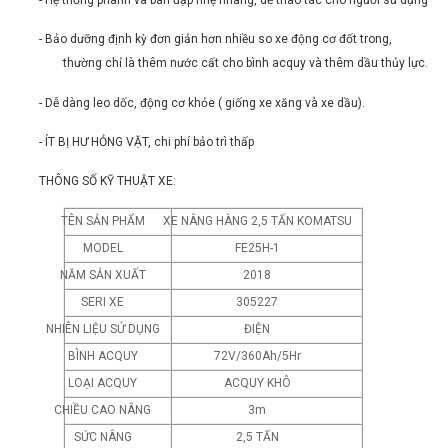
- Hệ thống phanh và bàn đạp nhẹ nhàng, dễ thao tác cho người sử dụng
- Bảo dưỡng định kỳ đơn giản hơn nhiều so xe động cơ đốt trong,
thường chỉ là thêm nước cất cho bình acquy và thêm dầu thủy lực.
- Dễ dàng leo dốc, động cơ khỏe ( giống xe xăng và xe dầu).
- ÍT BỊ HƯ HỎNG VẶT, chi phí bảo trì thấp
THÔNG SỐ KỸ THUẬT XE:
TÊN SẢN PHẨM
XE NÂNG HÀNG 2,5 TẤN KOMATSU
MODEL
FE25H-1
NĂM SẢN XUẤT
2018
SERI XE
305227
NHIÊN LIỆU SỬ DỤNG
ĐIỆN
BÌNH ACQUY
72V/360Ah/5Hr
LOẠI ACQUY
ACQUY KHÔ
CHIỀU CAO NÂNG
3m
SỨC NÂNG
2,5 TẤN