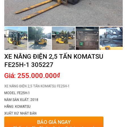
XE NÂNG ĐIỆN 2,5 TẤN KOMATSU
FE25H-1 305227
Giá: 255.000.000
₫
XE NÂNG ĐIỆN 2,5 TẤN KOMATSU FE25H-1
MODEL: FE25H-1
NĂM SẢN XUẤT: 2018
HÃNG: KOMATSU
XUẤT XỨ: NHẬT BẢN
BÁO GIÁ NGAY