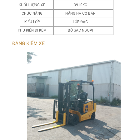
KHỐI LƯỢNG XE
3910KG
CHỨC NĂNG
NÂNG HẠ CƠ BẢN
KIỂU LỐP
LỐP ĐẶC
PHỤ KIỆN ĐI KÈM
BỘ SẠC NGOÀI
ĐĂNG KIỂM XE