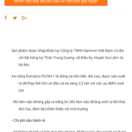
Nhấn vào đây để yêu cầu tư vấn báo giá ngay!
Sản phẩm được nhập khẩu tại Công ty TNHH Samnon Việt Nam có địa
chỉ bãi hàng tại Thôn Trung Dương- xã Kiêu Kỵ- Huyện Gia Lâm- tp
Hà Nội.
Xe nâng Komatsu FE25H-1 là dòng xe tiên tiến, đời cao, được sản xuất
ra để thay thế cho xe dầu và xe xăng 2,5 tấn với các ưu điểm vượt
trội:
- Khi làm việc không gây ra tiếng ồn ,
Khi làm việc không sinh ra khí thải
độc hại, đảm bảo thân thiện với môi trường
- Chi phí vận hành rẻ