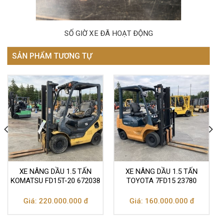
SỐ GIỜ XE ĐÃ HOẠT ĐỘNG
SẢN PHẨM TƯƠNG TỰ
XE NÂNG DẦU 1.5 TẤN
XE NÂNG DẦU 1.5 TẤN
KOMATSU FD15T-20 672038
TOYOTA 7FD15 23780
Giá: 220.000.000 đ
Giá: 160.000.000 đ