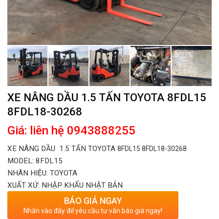
XE NÂNG DẦU 1.5 TẤN TOYOTA 8FDL15
8FDL18-30268
Giá: liên hệ 0943888255
XE NÂNG DẦU
1.5 TẤN TOYOTA
8FDL15 8FDL18-30268
MODEL: 8
FDL15​
NHÃN HIỆU: TOYOTA
XUẤT XỨ: NHẬP KHẨU NHẬT BẢN
BÁO GIÁ NGAY
Nhấn vào đây để yêu cầu tư vấn báo giá ngay!