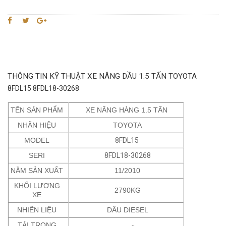
THÔNG TIN KỸ THUẬT XE NÂNG DẦU 1.5 TẤN TOYOTA
8FDL15 8FDL18-30268
TÊN SẢN PHẨM
XE NÂNG HÀNG 1.5 TẤN
NHÃN HIỆU
TOYOTA
MODEL
8FDL15
SERI
8FDL18-30268
NĂM SẢN XUẤT
11/2010
KHỐI LƯỢNG
2790KG
XE
NHIÊN LIỆU
DẦU DIESEL
TẢI TRỌNG