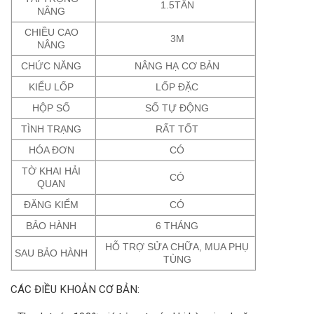
1.5TẤN
NÂNG
CHIỀU CAO
3M
NÂNG
CHỨC NĂNG
NÂNG HẠ CƠ BẢN
KIỂU LỐP
LỐP ĐẶC
HỘP SỐ
SỐ TỰ ĐỘNG
TÌNH TRẠNG
RẤT TỐT
HÓA ĐƠN
CÓ
TỜ KHAI HẢI
CÓ
QUAN
ĐĂNG KIỂM
CÓ
BẢO HÀNH
6 THÁNG
HỖ TRỢ SỬA CHỮA, MUA PHỤ
SAU BẢO HÀNH
TÙNG
CÁC ĐIỀU KHOẢN CƠ BẢN: