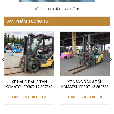
SỐ GIỜ XE ĐÃ HOẠT ĐỘNG
SẢN PHẨM TƯƠNG TỰ
XE NÂNG DẦU 3 TẤN
XE NÂNG DẦU 3 TẤN
KOMATSU FD30T-17 307840
KOMATSU FD30T-15 582638
Giá: 375.000.000 đ
Giá: 335.000.000 đ