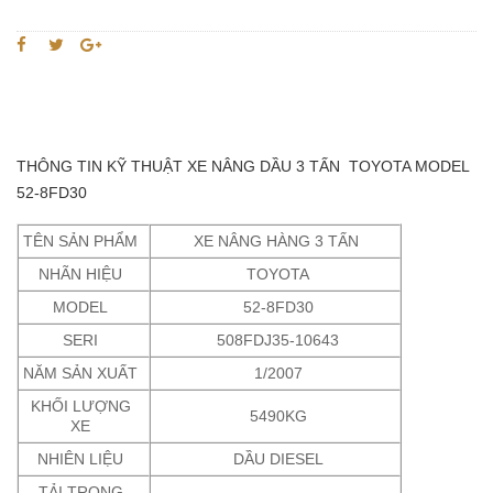
THÔNG TIN KỸ THUẬT XE NÂNG DẦU 3 TẤN TOYOTA MODEL
52-8FD30
TÊN SẢN PHẨM
XE NÂNG HÀNG 3 TẤN
NHÃN HIỆU
TOYOTA
MODEL
52-8FD30
SERI
508FDJ35-10643
NĂM SẢN XUẤT
1/2007
KHỐI LƯỢNG
5490KG
XE
NHIÊN LIỆU
DẦU DIESEL
TẢI TRỌNG