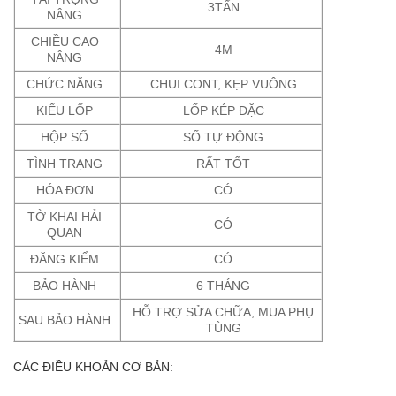
3TẤN
NÂNG
CHIỀU CAO
4M
NÂNG
CHỨC NĂNG
CHUI CONT, KẸP VUÔNG
KIỂU LỐP
LỐP KÉP ĐẶC
HỘP SỐ
SỐ TỰ ĐỘNG
TÌNH TRẠNG
RẤT TỐT
HÓA ĐƠN
CÓ
TỜ KHAI HẢI
CÓ
QUAN
ĐĂNG KIỂM
CÓ
BẢO HÀNH
6 THÁNG
HỖ TRỢ SỬA CHỮA, MUA PHỤ
SAU BẢO HÀNH
TÙNG
CÁC ĐIỀU KHOẢN CƠ BẢN: