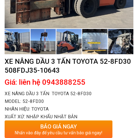
XE NÂNG DẦU 3 TẤN TOYOTA 52-8FD30
508FDJ35-10643
Giá: liên hệ 0943888255
XE NÂNG DẦU 3 TẤN TOYOTA 52-8FD30
MODEL: 52-8FD30
NHÃN HIỆU: TOYOTA
XUẤT XỨ: NHẬP KHẨU NHẬT BẢN
BÁO GIÁ NGAY
Nhấn vào đây để yêu cầu tư vấn báo giá ngay!