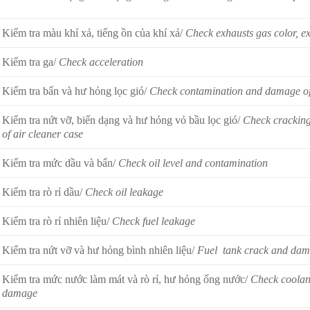
Kiểm tra màu khí xả, tiếng ồn của khí xả/
Check exhausts gas color, e
Kiểm tra ga/
Check acceleration
Kiểm tra bẩn và hư hỏng lọc gió/
Check contamination and damage of
Kiểm tra nứt vỡ, biến dạng và hư hỏng vỏ bầu lọc gió/
Check crackin
of air cleaner case
Kiểm tra mức dầu và bẩn/
Check oil level and contamination
Kiểm tra rò rỉ dầu/
Check oil leakage
Kiểm tra rò rỉ nhiên liệu/
Check fuel leakage
Kiểm tra nứt vỡ và hư hỏng bình nhiên liệu/
Fuel tank crack and da
Kiểm tra mức nước làm mát và rò rỉ, hư hỏng ống nước/
Check coolant
damage