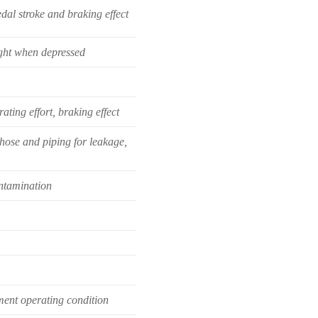
al stroke and braking effect
ght when depressed
ting effort, braking effect
hose and piping for leakage,
ontamination
ent operating condition