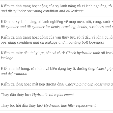
Kiểm tra tình trạng hoạt động của xy lanh nâng và xi lanh nghiêng, rò 
and tilt cylinder operating condition and oil leakage
Kiểm tra xy lanh nâng, xi lanh nghiêng về móp méo, nứt, cong, xước 
lift cylinder and tilt cylinder for dents, cracking, bends, scratches an
Kiểm tra tình trạng hoạt động của van thủy lực, rò rỉ dầu và lỏng bu l
operating condition and oil leakage and mounting bolt looseness
Kiểm tra mức dầu thủy lực, bẩn và rò rỉ/
Check hydraulic tank oil leve
leakage
Kiểm tra hư hỏng, rò rỉ dầu và biến dạng tuy ô, đường ống/
Check pipi
and deformation
Kiểm tra lỏng hoặc mất kẹp đường ống/
Check piping clip loosening a
Thay dầu thủy lực/
Hydraulic oil replacement
Thay lọc hồi dầu thủy lực/
Hydraulic line filter replacement