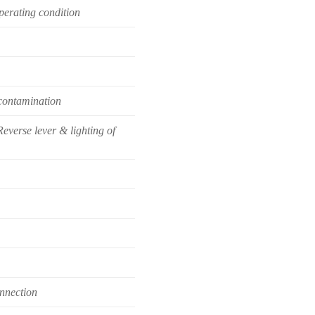
perating condition
 contamination
everse lever & lighting of
onnection