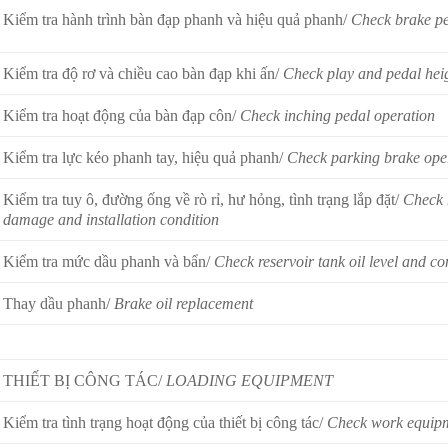
Kiểm tra hành trình bàn đạp phanh và hiệu quả phanh/
Check brake ped
Kiểm tra độ rơ và chiều cao bàn đạp khi ấn/
Check play and pedal hei
Kiểm tra hoạt động của bàn đạp côn/
Check inching pedal operation
Kiểm tra lực kéo phanh tay, hiệu quả phanh/
Check parking brake opera
Kiểm tra tuy ô, đường ống về rò rỉ, hư hỏng, tình trạng lắp đặt/
Check 
damage and installation condition
Kiểm tra mức dầu phanh và bẩn/
Check reservoir tank oil level and c
Thay dầu phanh/
Brake oil replacement
THIẾT BỊ CÔNG TÁC/
LOADING EQUIPMENT
Kiểm tra tình trạng hoạt động của thiết bị công tác/
Check work equipm