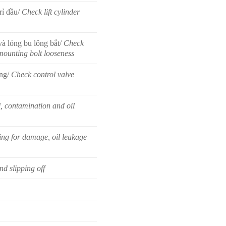
rỉ dầu/
Check lift cylinder
và lỏng bu lông bắt/
Check
d mounting bolt looseness
ông/
Check control valve
l, contamination and oil
ng for damage, oil leakage
nd slipping off