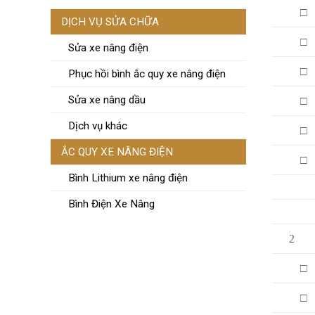
□
DỊCH VỤ SỬA CHỮA
□
Sửa xe nâng điện
□
Phục hồi bình ắc quy xe nâng điện
Sửa xe nâng dầu
□
Dịch vụ khác
□
ẮC QUY XE NÂNG ĐIỆN
□
Bình Lithium xe nâng điện
Bình Điện Xe Nâng
2
□
□