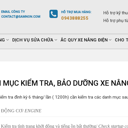
EMAIL
CÔNG TY
HỖ TRỢ
MUA HÀNG
:
Hỗ trợ
kỹ thu
CONTACT@SAMNON.COM
0943888255
Hỗ trợ
phụ t
NG
DỊCH VỤ SỬA CHỮA
ẮC QUY XE NÂNG ĐIỆN
CHO 
 MỤC KIỂM TRA, BẢO DƯỠNG XE NÂN
ểm tra đình kỳ 6 tháng/ lần ( 1200h) cần kiểm tra các danh mục sau
ĐỘNG CƠ/
ENGINE
Kiểm tra tình trạng khởi động và tiếng ồn bất thường/
Check startup c