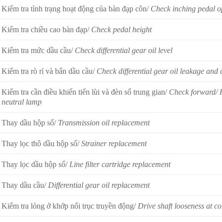
Kiểm tra tình trạng hoạt động của bàn đạp côn/
Check inching pedal o
Kiểm tra chiều cao bàn đạp/
Check pedal height
Kiểm tra mức dầu cầu/
Check differential gear oil level
Kiểm tra rò rỉ và bẩn dầu cầu/
Check differential gear oil leakage and
Kiểm tra cần điều khiển tiến lùi và đèn số trung gian/
Check forward/ R
neutral lamp
Thay dầu hộp số/
Transmission oil replacement
Thay lọc thô dầu hộp số/
Strainer replacement
Thay lọc dầu hộp số/
Line filter cartridge replacement
Thay dầu cầu/
Differential gear oil replacement
Kiểm tra lỏng ở khớp nối trục truyền động/
Drive shaft looseness at c