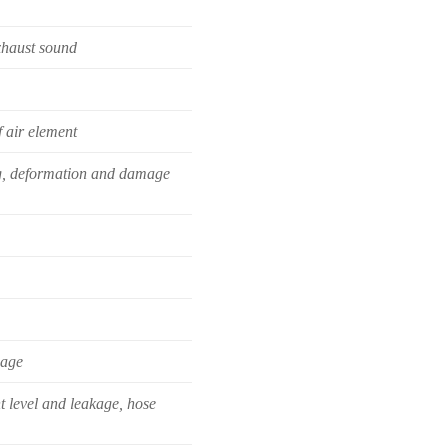
xhaust sound
 air element
g, deformation and damage
mage
 level and leakage, hose