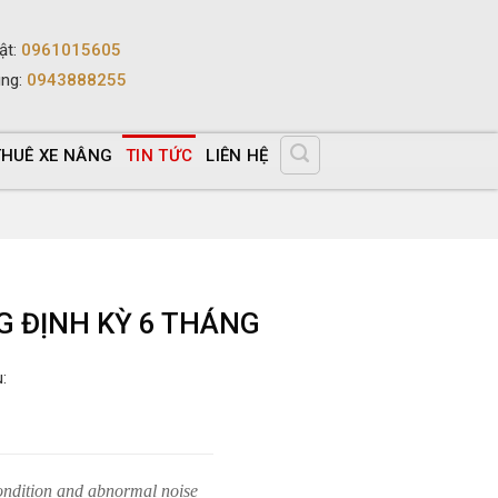
ật
:
0961015605
ùng
:
0943888255
THUÊ XE NÂNG
TIN TỨC
LIÊN HỆ
G ĐỊNH KỲ 6 THÁNG
:
ondition and abnormal noise