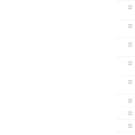
□
□
□
□
□
□
□
□