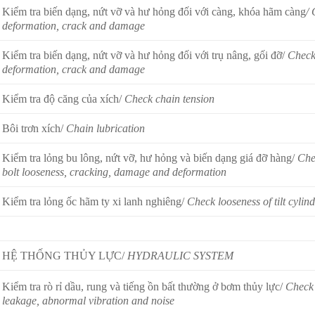
Kiểm tra biến dạng, nứt vỡ và hư hỏng đối với càng, khóa hãm càng
/ 
deformation, crack and damage
Kiểm tra biến dạng, nứt vỡ và hư hỏng đối với trụ nâng, gối đỡ/
Check 
deformation, crack and damage
Kiểm tra độ căng của xích/
Check chain tension
Bôi trơn xích/
Chain lubrication
Kiểm tra lỏng bu lông, nứt vỡ, hư hỏng và biến dạng giá đỡ hàng/
Che
bolt looseness, cracking, damage and deformation
Kiểm tra lỏng ốc hãm ty xi lanh nghiêng/
Check looseness of tilt cylin
HỆ THỐNG THỦY LỰC/
HYDRAULIC SYSTEM
Kiểm tra rò rỉ dầu, rung và tiếng ồn bất thường ở bơm thủy lực/
Check 
leakage, abnormal vibration and noise