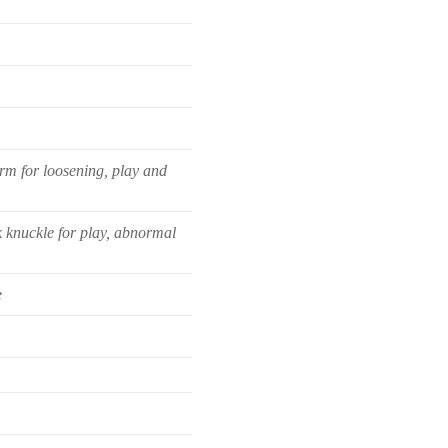
rm for loosening, play and
 knuckle for play, abnormal
e