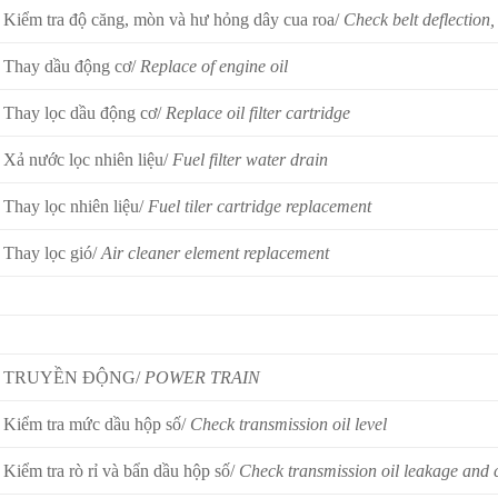
Kiểm tra độ căng, mòn và hư hỏng dây cua roa/
Check belt deflectio
Thay dầu động cơ/
Replace of engine oil
Thay lọc dầu động cơ/
Replace oil filter cartridge
Xả nước lọc nhiên liệu/
Fuel filter water drain
Thay lọc nhiên liệu/
Fuel tiler cartridge replacement
Thay lọc gió/
Air cleaner element replacement
TRUYỀN ĐỘNG/
POWER TRAIN
Kiểm tra mức dầu hộp số/
Check transmission oil level
Kiểm tra rò rỉ và bẩn dầu hộp số/
Check transmission oil leakage and