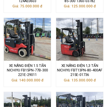
124AE0603
85-300 1360-03782
Giá: 75.000.000 đ
Giá: 125.000.000 đ
XE NÂNG ĐIỆN 1.5 TẤN
XE NÂNG ĐIỆN 1,3 TẤN
NICHIYU FB15PN-77B-300
NICHIYU FBT13PN-80-400AF
221E-29011
215E-01736
Giá: 140.000.000 đ
Giá: 135.000.000 đ