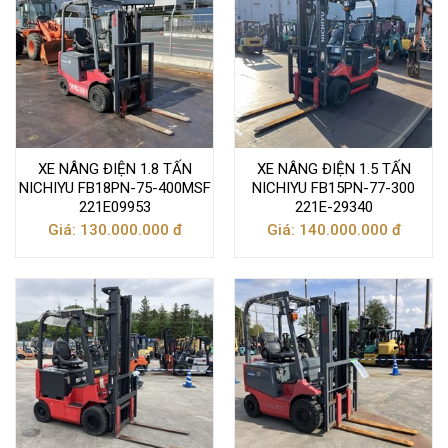
XE NÂNG ĐIỆN 1.8 TẤN
XE NÂNG ĐIỆN 1.5 TẤN
NICHIYU FB18PN-75-400MSF
NICHIYU FB15PN-77-300
221E09953
221E-29340
Giá: 130.000.000 đ
Giá: 140.000.000 đ