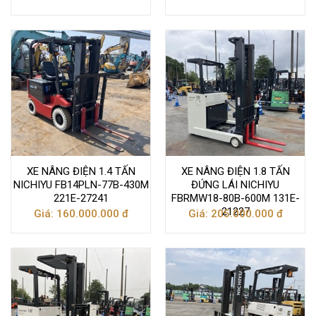
XE NÂNG ĐIỆN 1.4 TẤN
XE NÂNG ĐIỆN 1.8 TẤN
NICHIYU FB14PLN-77B-430M
ĐỨNG LÁI NICHIYU
221E-27241
FBRMW18-80B-600M 131E-
21227
Giá: 160.000.000 đ
Giá: 205.000.000 đ