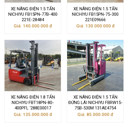
XE NÂNG ĐIỆN 1.5 TẤN
XE NÂNG ĐIỆN 1.5 TẤN
NICHIYU FB15PN-77B-400
NICHIYU FB15PN-75-300
221E-28484
221E09666
Giá: 140.000.000 đ
Giá: 130.000.000 đ
XE NÂNG ĐIỆN 1.8 TẤN
XE NÂNG ĐIỆN 1.5 TẤN
NICHIYU FBT18PN-80-
ĐỨNG LÁI NICHIYU FBRW15-
400PFL '288E00017
75B-530M 131AE4754
Giá: 135.000.000 đ
Giá: 85.000.000 đ