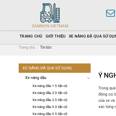
TRANG CHỦ
GIỚI THIỆU
XE NÂNG ĐÃ QUA SỬ DỤ
Trang chủ
/
Tin tức
XE NÂNG ĐÃ QUA SỬ DỤNG
Ý NG
Xe nâng dầu
Xe nâng dầu 1.5 tấn cũ
Trong quá 
Xe nâng dầu 2.0 tấn cũ
động cơ, b
Xe nâng dầu 2.5 tấn cũ
của xe và 
xác từng m
Xe nâng dầu 3.0 tấn cũ
Xe nâng dầu 3.5 tấn cũ