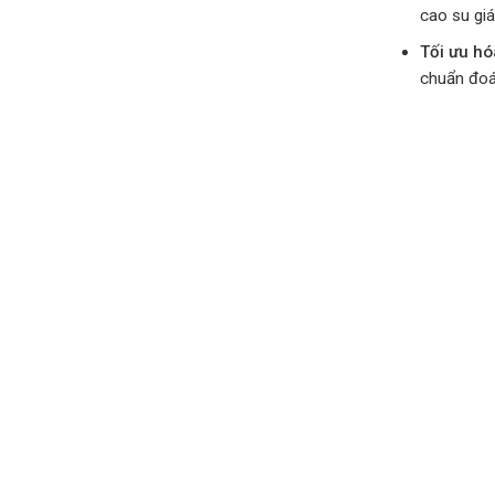
cao su giá
Tối ưu hó
chuẩn đoán