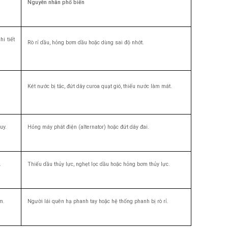
Nguyên nhân phổ biến
i tiết
Rò rỉ dầu, hỏng bơm dầu hoặc dùng sai độ nhớt.
Két nước bị tắc, đứt dây curoa quạt gió, thiếu nước làm mát.
uy.
Hỏng máy phát điện (alternator) hoặc đứt dây đai.
.
Thiếu dầu thủy lực, nghẹt lọc dầu hoặc hỏng bơm thủy lực.
m.
Người lái quên hạ phanh tay hoặc hệ thống phanh bị rò rỉ.