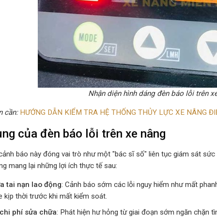
Nhận diện hình dáng đèn báo lỗi trên x
n cần:
HƯỚNG DẪN KIỂM TRA HỆ THỐNG THỦY LỰC XE NÂNG ĐI
ng của đèn báo lỗi trên xe nâng
ảnh báo này đóng vai trò như một "bác sĩ số" liên tục giám sát sức k
ng mang lại những lợi ích thực tế sau:
 tai nạn lao động
: Cảnh báo sớm các lỗi nguy hiểm như mất phanh, q
 kịp thời trước khi mất kiểm soát.
 chi phí sửa chữa
: Phát hiện hư hỏng từ giai đoạn sớm ngăn chặn t