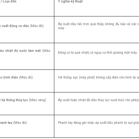
 / Loại đèn
Ý nghĩa kỹ thuật
Áp suất dầu bôi trơn quá thấp, không đủ bảo vệ các ch
 suất động cơ dầu
(Màu đỏ)
máy.
áo nhiệt độ nước làm mát
(Màu
Động cơ bị quá nhiệt, có nguy cơ thổi gioăng mặt máy.
c bình điện
(Màu đỏ)
Hệ thống sạc (máy phát) không cấp điện cho bình ắc q
 hệ thống thủy lực
(Màu vàng)
Áp suất hoặc nhiệt độ dầu thủy lực vượt mức cho phép
hanh tay
(Màu đỏ)
Phanh tay đang gài hoặc áp suất dầu phanh bị sụt giả