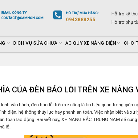
EMAIL
CÔNG TY
HỖ TRỢ
MUA HÀNG
:
Hỗ trợ
kỹ thu
CONTACT@SAMNON.COM
0943888255
Hỗ trợ
phụ t
NG
DỊCH VỤ SỬA CHỮA
ẮC QUY XE NÂNG ĐIỆN
CHO 
HĨA CỦA ĐÈN BÁO LỖI TRÊN XE NÂNG
trình vận hành, đèn báo lỗi trên xe nâng là tín hiệu quan trọng giúp
ình điện, hệ thống thủy lực hay phanh an toàn. Việc nhận biết và xử lý
an toàn lao động. Bài viết này, XE NÂNG BẮC TRUNG NAM sẽ cung cấp
ã lỗi.